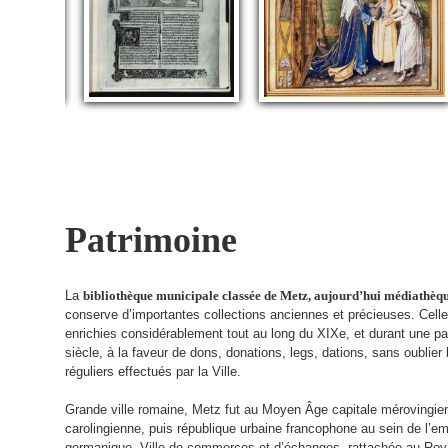
Patrimoine
La
bibliothèque municipale classée de Metz, aujourd’hui médiathèqu
conserve d’importantes collections anciennes et précieuses. Celle
enrichies considérablement tout au long du XIXe, et durant une pa
siècle, à la faveur de dons, donations, legs, dations, sans oublier
réguliers effectués par la Ville.
Grande ville romaine, Metz fut au Moyen Âge capitale mérovingie
carolingienne, puis république urbaine francophone au sein de l’em
germanique. Ville de commerces et d’échanges, rattachée au Ro