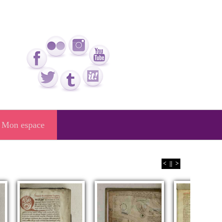
Mon espace
<
||
>