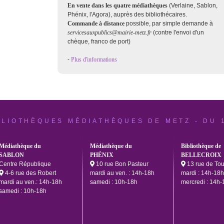
En vente dans les quatre médiathèques
(Verlaine, Sablon,
Phénix, l'Agora),
auprès des bibliothécaires.
Commande
à distance
possible, par simple demande à
servicesauxpublics@mairie-metz.fr
(contre l'envoi d'un
chèque, franco de port)
-
Plus d'informations
BLIOTHÈQUES MÉDIATHÈQUES DE METZ - DU 
Médiathèque du
Médiathèque du
Bibliothèque de
SABLON
PHÉNIX
BELLECROIX
Centre République
10 rue Bon Pasteur
13 rue de To
4-6 rue des Robert
mardi au ven. : 14h-18h
mardi : 14h-18h
mardi au ven.: 14h-18h
samedi : 10h-18h
mercredi : 14h-
samedi : 10h-18h