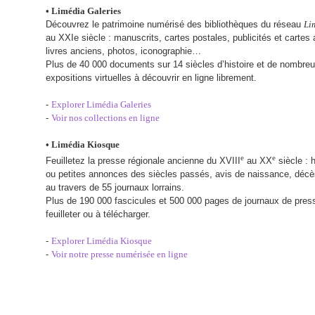
• Limédia Galeries
Découvrez le patrimoine numérisé des bibliothèques du réseau
Li
au XXIe siècle : manuscrits, cartes postales, publicités et cartes
livres anciens, photos, iconographie…
Plus de 40 000 documents sur 14 siècles d’histoire et de nombre
expositions virtuelles à découvrir en ligne librement.
-
Explorer Limédia Galeries
-
Voir nos collections en ligne
• Limédia Kiosque
e
e
Feuilletez la presse régionale ancienne du XVIII
au XX
siècle : h
ou petites annonces des siècles passés, avis de naissance, déc
au travers de 55 journaux lorrains.
Plus de 190 000 fascicules et 500 000 pages de journaux de press
feuilleter ou à télécharger.
-
Explorer Limédia Kiosque
-
Voir notre presse numérisée en ligne