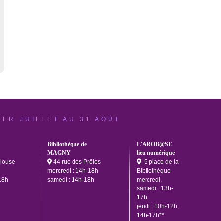
1ER JUILLET AU 31 AOÛT
Bibliothèque de
L'AROB@SE
MAGNY
lieu numérique
ulouse
44 rue des Prêles
5 place de la
mercredi : 14h-18h
Bibliothèque
18h
samedi : 14h-18h
mercredi,
samedi : 13h-
17h
jeudi : 10h-12h,
14h-17h**