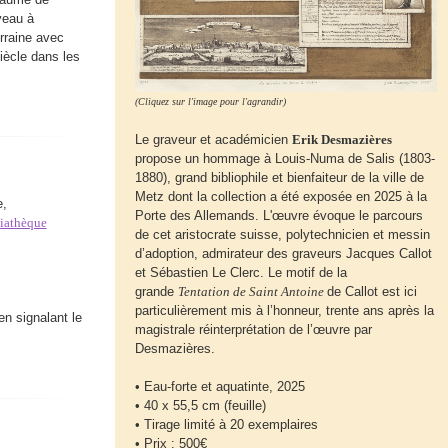
veau à
orraine avec
iècle dans les
(Cliquez sur l'image pour l'agrandir)
Le graveur et académicien
Erik Desmazières
propose un hommage à Louis-Numa de Salis (1803-
1880), grand bibliophile et bienfaiteur de la ville de
Metz dont la collection a été exposée en 2025 à la
e,
Porte des Allemands. L'œuvre évoque le parcours
iathèque
de cet aristocrate suisse, polytechnicien et messin
d’adoption, admirateur des graveurs Jacques Callot
et Sébastien Le Clerc. Le motif de la
grande
Tentation de Saint Antoine
de Callot est ici
particulièrement mis à l’honneur, trente ans après la
n signalant le
magistrale réinterprétation de l’œuvre par
Desmazières.
• Eau-forte et aquatinte, 2025
• 40 x 55,5 cm (feuille)
• Tirage limité à 20 exemplaires
• Prix : 500€