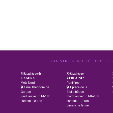
HORAIRES D'ÉTÉ DES BI
Médiathèque de
Médiathèque
L'AGORA
VERLAINE*
Metz Nord
Pontiffroy
4 rue Théodore de
1 place de la
Gargan
Bibliothèque
lundi au ven. : 14-18h
mardi au ven. : 14h-18h
samedi :10-18h
samedi : 10-18h
dimanche fermé