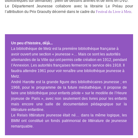
bibliothèques sur demande) : plein de dessins animés et de films en DVD.
Le Département Jeunesse collabore avec la librairie Le Préau pour
l’attribution du Prix Graoully décerné dans le cadre du
Festival du Livre à Metz
.
Un peu d'histoire, déjà...
La bibliothèque de Metz est la première bibliothèque française à
avoir ouvert une section « jeunesse »… Mais ce sont les autorités
allemandes de la Ville qui ont permis cette création en 1912, pendant
l’Annexion. Les autorités françaises fermeront le service dès 1918. Il
faudra attendre 1961 pour voir renaître une bibliothèque jeunesse à
Metz.
André Harotte est la grande figure des bibliothécaires jeunesse ; en
1968, pour le programme de la future médiathèque, il propose de
faire une bibliothèque pour enfants pilote « sur le modèle de l’Heure
joyeuse de Paris », avec non seulement des livres pour les enfants
mais encore une salle de documentation pédagogique sur la
littérature enfantine.
Le Relais littérature jeunesse était né… dans la même logique, les
BMM ont constitué un fonds patrimonial de littérature de jeunesse
remarquable.