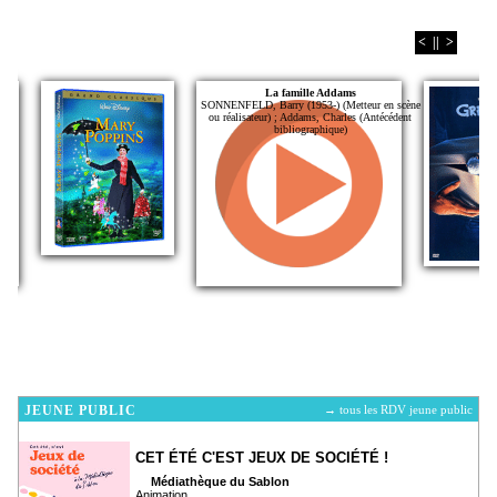
<
||
>
La famille Addams
SONNENFELD, Barry (1953-) (Metteur en scène
ou réalisateur) ; Addams, Charles (Antécédent
bibliographique)
JEUNE PUBLIC
→ tous les RDV jeune public