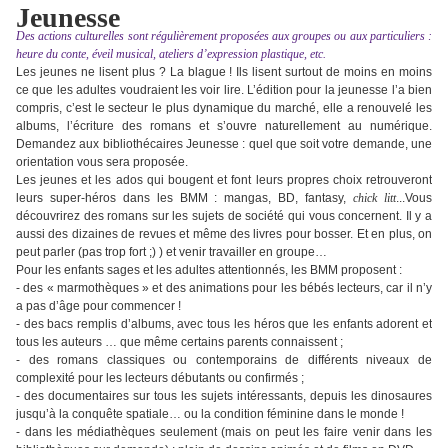
Jeunesse
Des actions culturelles sont régulièrement proposées aux groupes ou aux particuliers :
heure du conte, éveil musical, ateliers d’expression plastique, etc.
Les jeunes ne lisent plus ? La blague ! Ils lisent surtout de moins en moins
ce que les adultes voudraient les voir lire. L’édition pour la jeunesse l’a bien
compris, c’est le secteur le plus dynamique du marché, elle a renouvelé les
albums, l’écriture des romans et s’ouvre naturellement au numérique.
Demandez aux bibliothécaires Jeunesse : quel que soit votre demande, une
orientation vous sera proposée.
Les jeunes et les ados qui bougent et font leurs propres choix retrouveront
leurs super-héros dans les BMM : mangas, BD, fantasy,
chick litt
...Vous
découvrirez des romans sur les sujets de société qui vous concernent. Il y a
aussi des dizaines de revues et même des livres pour bosser. Et en plus, on
peut parler (pas trop fort ;) ) et venir travailler en groupe…
Pour les enfants sages et les adultes attentionnés, les BMM proposent :
- des « marmothèques » et des animations pour les bébés lecteurs, car il n’y
a pas d’âge pour commencer !
- des bacs remplis d’albums, avec tous les héros que les enfants adorent et
tous les auteurs … que même certains parents connaissent ;
- des romans classiques ou contemporains de différents niveaux de
complexité pour les lecteurs débutants ou confirmés ;
- des documentaires sur tous les sujets intéressants, depuis les dinosaures
jusqu’à la conquête spatiale… ou la condition féminine dans le monde !
- dans les médiathèques seulement (mais on peut les faire venir dans les