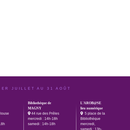
1ER JUILLET AU 31 AOÛT
Bibliothèque de
L'AROB@SE
MAGNY
lieu numérique
ulouse
44 rue des Prêles
5 place de la
mercredi : 14h-18h
Bibliothèque
18h
samedi : 14h-18h
mercredi,
samedi : 13h-