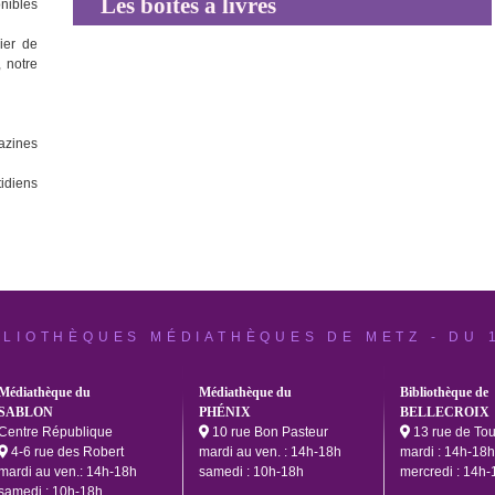
Les boîtes à livres
onibles
ier de
 notre
azines
idiens
BLIOTHÈQUES MÉDIATHÈQUES DE METZ - DU 
Médiathèque du
Médiathèque du
Bibliothèque de
SABLON
PHÉNIX
BELLECROIX
Centre République
10 rue Bon Pasteur
13 rue de To
4-6 rue des Robert
mardi au ven. : 14h-18h
mardi : 14h-18h
mardi au ven.: 14h-18h
samedi : 10h-18h
mercredi : 14h-
samedi : 10h-18h