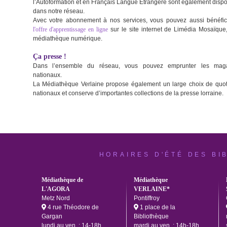
l’Autoformation et en Français Langue Etrangère sont également disp
dans notre réseau.
Avec votre abonnement à nos services, vous pouvez aussi bénéfic
l'offre d'apprentissage en ligne
sur le site internet de Limédia Mosaïque,
médiathèque numérique.
Ça presse !
Dans l’ensemble du réseau, vous pouvez emprunter les mag
nationaux.
La Médiathèque Verlaine propose également un large choix de quot
nationaux et conserve d’importantes collections de la presse lorraine.
HORAIRES D'ÉTÉ DES BI
Médiathèque de
Médiathèque
L'AGORA
VERLAINE*
Metz Nord
Pontiffroy
4 rue Théodore de
1 place de la
Gargan
Bibliothèque
lundi au ven. : 14-18h
mardi au ven. : 14h-18h