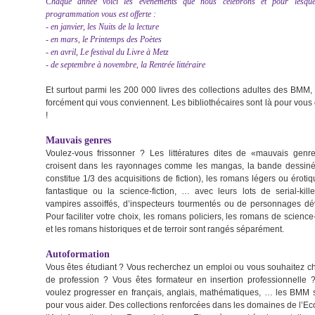
Chaque année voici les événements que nous célébrons et pour lesque
programmation vous est offerte :
- en janvier, les Nuits de la lecture
- en mars, le Printemps des Poètes
- en avril, Le festival du Livre à Metz
- de septembre à novembre, la Rentrée littéraire
Et surtout parmi les 200 000 livres des collections adultes des BMM, 
forcément qui vous conviennent. Les bibliothécaires sont là pour vous
!
Mauvais genres
Voulez-vous frissonner ? Les littératures dites de «mauvais genr
croisent dans les rayonnages comme les mangas, la bande dessiné
constitue 1/3 des acquisitions de fiction), les romans légers ou érotiq
fantastique ou la science-fiction, … avec leurs lots de serial-kill
vampires assoiffés, d’inspecteurs tourmentés ou de personnages dév
Pour faciliter votre choix, les romans policiers, les romans de science-
et les romans historiques et de terroir sont rangés séparément.
Autoformation
Vous êtes étudiant ? Vous recherchez un emploi ou vous souhaitez c
de profession ? Vous êtes formateur en insertion professionnelle 
voulez progresser en français, anglais, mathématiques, … les BMM s
pour vous aider. Des collections renforcées dans les domaines de l’Ec