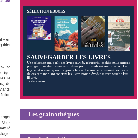
ls une
SÉLECTION EBOOKS
il y en
 guider
SAUVEGARDER LES LIVRES
Une sélection qui parle des livres sauvés, récupérés, cachés, mais surtout
partagés dans des moments sombres pour pouvoir retrouver le sourire,
es» se
la joie, et même reprendre goût à la vie. Découvrez comment les héros
e (qui
de ces romans s’approprient les livres pour s’évader et reconquérir leur
liberté.
ues, le
→
découvrir
ers, de
iants.
fiction
Les grainothèques
hanger
? Vous
ont là
ologie,