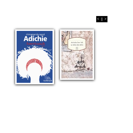
<
||
>