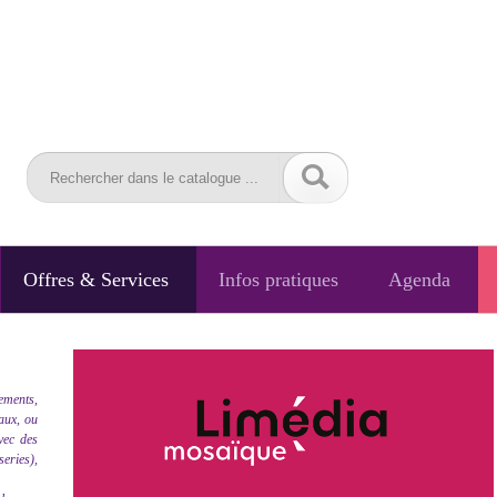
Offres & Services
Infos pratiques
Agenda
ements,
caux, ou
vec des
series),